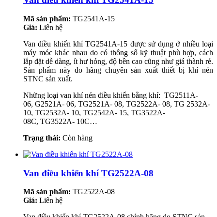
Mã sản phẩm:
TG2541A-15
Giá:
Liên hệ
Van điều khiển khí TG2541A-15 được sử dụng ở nhiều loại
máy móc khác nhau do có thông số kỹ thuật phù hợp, cách
lắp đặt dễ dàng, ít hư hỏng, độ bền cao cũng như giá thành rẻ.
Sản phẩm này do hãng chuyên sản xuất thiết bị khí nén
STNC sản xuất.
Những loại van khí nén điều khiển bằng khí: TG2511A-
06, G2521A- 06, TG2521A- 08, TG2522A- 08, TG 2532A-
10, TG2532A- 10, TG2542A- 15, TG3522A-
08C, TG3522A- 10C…
Trạng thái:
Còn hàng
Van điều khiển khí TG2522A-08
Mã sản phẩm:
TG2522A-08
Giá:
Liên hệ
Van điều khiển khí TG2522A-08 chính hãng do STNC sản