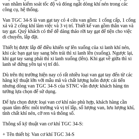
van nhằm kiểm soát tốc độ và đóng ngắt dòng khí nén trong các
công cụ, hệ thống.
Van TGC 34-S là van gạt tay có 4 cửa van gồm: 1 cổng cấp, 1 cổng
xả và 2 cổng khí làm việc và 3 vị trí. Thiết kế van gồm thân van và
tay gạt. Quý khách có thể dễ dàng tháo rời tay gạt để tiện cho việc
di chuyển, lắp đặt.
Thiết bị được lắp để điều khiển sự lên xuống của xi lanh khí nén,
khi các bạn gạt tay sang bên trái thì xi lanh lên (xuống). Ngược lại,
khi gạt tay sang phải thì xi lanh xuống (lên). Khi gạt về giữa thì xi
lanh sẽ đứng yên tại vị trí đó.
Dù trên thị trường hiện nay có rất nhiều loại van gạt tay đến từ các
hãng kỹ thuật lớn với mẫu mã và chất lượng luôn được cải tiến
nhưng dòng van TGC 34-S của STNC vẫn được khách hàng tin
tưởng lựa chọn để sử dụng.
Để lựa chọn được loại van cơ khí nào phù hợp, khách hàng cần
quan tâm đến: môi trường và vị trí lắp, số lượng van, lưu lượng khí,
tính chất khí nén, cỡ ren và thông số.
Thông số kỹ thuật van cơ khí TGC 34-S:
+ Tên thiết bị: Van cơ khí TGC 34-S