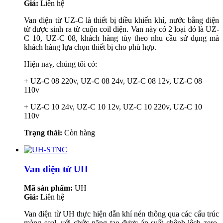
Giá:
Liên hệ
Van điện từ UZ-C là thiết bị điều khiển khí, nước bằng điện
từ được sinh ra từ cuộn coil điện. Van này có 2 loại đó là UZ-
C 10, UZ-C 08, khách hàng tùy theo nhu cầu sử dụng mà
khách hàng lựa chọn thiết bị cho phù hợp.
Hiện nay, chúng tôi có:
+ UZ-C 08 220v, UZ-C 08 24v, UZ-C 08 12v, UZ-C 08
110v
+ UZ-C 10 24v, UZ-C 10 12v, UZ-C 10 220v, UZ-C 10
110v
Trạng thái:
Còn hàng
Van điện từ UH
Mã sản phẩm:
UH
Giá:
Liên hệ
Van điện từ UH thực hiện dẫn khí nén thông qua các cấu trúc
màng seal, với chức năng tạo được áp suất chênh lệch zero.