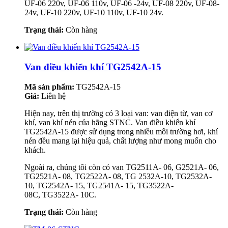
UF-06 220v, UF-06 110v, UF-06 -24v, UF-08 220v, UF-08-
24v, UF-10 220v, UF-10 110v, UF-10 24v.
Trạng thái:
Còn hàng
Van điều khiển khí TG2542A-15
Mã sản phẩm:
TG2542A-15
Giá:
Liên hệ
Hiện nay, trên thị trường có 3 loại van: van điện từ, van cơ
khí, van khí nén của hãng STNC. Van điều khiển khí
TG2542A-15 được sử dụng trong nhiều môi trường hơi, khí
nén đều mang lại hiệu quả, chất lượng như mong muốn cho
khách.
Ngoài ra, chúng tôi còn có van TG2511A- 06, G2521A- 06,
TG2521A- 08, TG2522A- 08, TG 2532A-10, TG2532A-
10, TG2542A- 15, TG2541A- 15, TG3522A-
08C, TG3522A- 10C.
Trạng thái:
Còn hàng