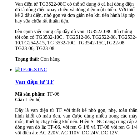
Van điện từ TG3522-08C có thể sử dụng ở cả hai dòng điện
đó là dòng điện xoay chiều và dòng điện một chiều. Với thiết
kế 2 đầu điện, nhỏ gọn và đơn giản nên khi tiến hành lắp ráp
hay sửa chữa rất thuận tiện.
bên cạnh việc cung cấp đầy đủ van TG3522-08C thì chúng
tôi còn có TG3532-10C, TG2512-06, TG2522-08, TG2532-
10,TG2542-15, TG 3532-10C, TG3542-15C,TG22-08,
TG23-06, TG23-08.
Trạng thái:
Còn hàng
Van điện từ TF
Mã sản phẩm:
TF-06
Giá:
Liên hệ
Đây là van điện từ TF với thiết kế nhỏ gọn, nhẹ, toàn thân
hình khối có màu đen, van được dùng nhiều trong các máy
móc, thiết bị chạy bằng khí nén. Hiện STNC đang cung cấp 2
dòng van đó là: TF-06, với ren G 1/8 và TF-08 với ren G 1/4
với điện áp: AC 220V, AC 110V, DC 24V, DC 12V.