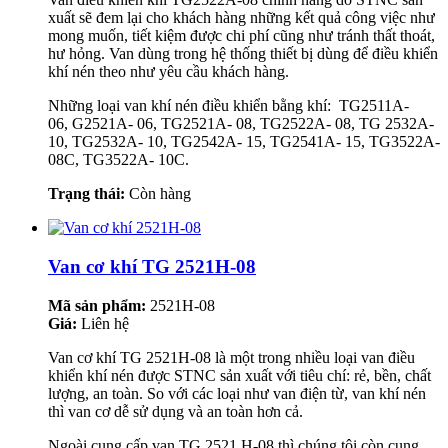
xuất sẽ đem lại cho khách hàng những kết quả công việc như
mong muốn, tiết kiệm được chi phí cũng như tránh thất thoát,
hư hỏng. Van dùng trong hệ thống thiết bị dùng để điều khiển
khí nén theo như yêu cầu khách hàng.
Những loại van khí nén điều khiển bằng khí: TG2511A-
06, G2521A- 06, TG2521A- 08, TG2522A- 08, TG 2532A-
10, TG2532A- 10, TG2542A- 15, TG2541A- 15, TG3522A-
08C, TG3522A- 10C.
Trạng thái:
Còn hàng
Van cơ khí TG 2521H-08
Mã sản phẩm:
2521H-08
Giá:
Liên hệ
Van cơ khí TG 2521H-08 là một trong nhiều loại van điều
khiển khí nén được STNC sản xuất với tiêu chí: rẻ, bền, chất
lượng, an toàn. So với các loại như van điện từ, van khí nén
thì van cơ dễ sử dụng và an toàn hơn cả.
Ngoài cung cấp van TG 2521 H-08 thì chúng tôi còn cung