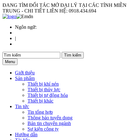
ĐANG TÌM ĐỐI TÁC MỞ ĐẠI LÝ TẠI CÁC TỈNH MIỀN
TRUNG - CHI TIẾT LIÊN HỆ: 0918.434.694
Ngôn ngữ:
|
Menu
Giới thiệu
Sản phẩm
Thiết bị khí nén
Thiết bị thủy lực
Thiết bị tự động hóa
Thiết bị khác
Tin tức
Tin tổng hợp
Thông báo tuyển dụng
Bản tin chuyên ngành
Sự kiện công ty
Hướng dẫn