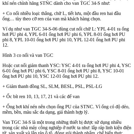
khí nén chính hãng STNC dành cho van TGC 34-S như:
+ Co nối nhiều loại: thẳng, chữ L, tiết lưu, một đầu ren hai đầu
ống… tùy theo cỡ ren của van mà khách hàng chọn.
Ví dụ như van TGC 34-S-06 dùng cut nối chữ L: YPL 4-01 ra ống
hơi PU phi 4, YPL 6-01 ống hơi PU phi 6, YPL 8-01 ống hơi PU
phi 8, YPL 10-01 ống hơi PU phi 10, YPL 12-01 ống hơi PU phi
12.
Hình 3 co nối và van TGC
Hoặc cut nối giảm thanh YSC: YSC 4-01 ra ống hơi PU phi 4, YSC
6-01 ống hơi PU phi 6, YSC 8-01 ống hơi PU phi 8, YSC 10-01
ống hơi PU phi 10, YSC 12-01 ống hơi PU phi 12.
+ Giảm thanh đồng SL, SLM, BESL, PSL, PSL-LG
+ Ốc bít ren 10, 13, 17, 21 và các đế van
+ Ống hơi khí nén nên chọn ống PU của STNC. Vì ống có độ dẻo,
mềm, bền, màu sắc đa dạng, giá thành hợp lý.
Van TGC 34-S là một trong những thiết bị được sử dụng nhiều
trong các nhà máy công nghiệp ở nước ta như: lắp ráp linh kiện điện
tử, sản xuất và lắp ráp ô tô, đóng gói thành phẩm, chế biến thực