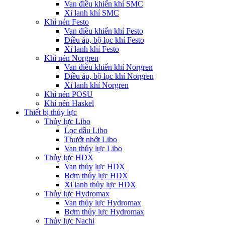
Van điều khiển khí SMC
Xi lanh khí SMC
Khí nén Festo
Van điều khiển khí Festo
Điều áp, bộ lọc khí Festo
Xi lanh khí Festo
Khí nén Norgren
Van điều khiển khí Norgren
Điều áp, bộ lọc khí Norgren
Xi lanh khí Norgren
Khí nén POSU
Khí nén Haskel
Thiết bị thủy lực
Thủy lực Libo
Lọc dầu Libo
Thướt nhớt Libo
Van thủy lực Libo
Thủy lực HDX
Van thủy lực HDX
Bơm thủy lực HDX
Xi lanh thủy lực HDX
Thủy lực Hydromax
Van thủy lực Hydromax
Bơm thủy lực Hydromax
Thủy lực Nachi