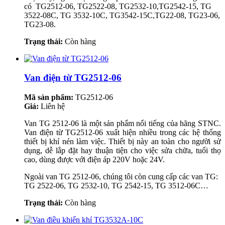
có TG2512-06, TG2522-08, TG2532-10,TG2542-15, TG
3522-08C, TG 3532-10C, TG3542-15C,TG22-08, TG23-06,
TG23-08.
Trạng thái:
Còn hàng
Van điện từ TG2512-06
Mã sản phẩm:
TG2512-06
Giá:
Liên hệ
Van TG 2512-06 là một sản phẩm nổi tiếng của hãng STNC.
Van điện từ TG2512-06 xuất hiện nhiều trong các hệ thống
thiết bị khí nén làm việc. Thiết bị này an toàn cho người sử
dụng, dễ lắp đặt hay thuận tiện cho việc sửa chữa, tuổi thọ
cao, dùng được với điện áp 220V hoặc 24V.
Ngoài van TG 2512-06, chúng tôi còn cung cấp các van TG:
TG 2522-06, TG 2532-10, TG 2542-15, TG 3512-06C…
Trạng thái:
Còn hàng