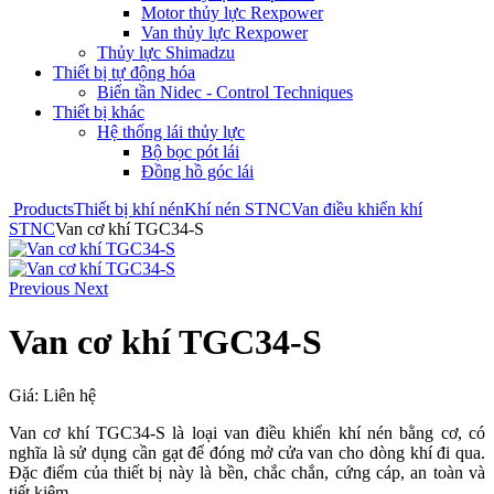
Motor thủy lực Rexpower
Van thủy lực Rexpower
Thủy lực Shimadzu
Thiết bị tự động hóa
Biến tần Nidec - Control Techniques
Thiết bị khác
Hệ thống lái thủy lực
Bộ bọc pót lái
Đồng hồ góc lái
Products
Thiết bị khí nén
Khí nén STNC
Van điều khiển khí
STNC
Van cơ khí TGC34-S
Previous
Next
Van cơ khí TGC34-S
Giá:
Liên hệ
Van cơ khí TGC34-S là loại van điều khiển khí nén bằng cơ, có
nghĩa là sử dụng cần gạt để đóng mở cửa van cho dòng khí đi qua.
Đặc điểm của thiết bị này là bền, chắc chắn, cứng cáp, an toàn và
tiết kiệm.