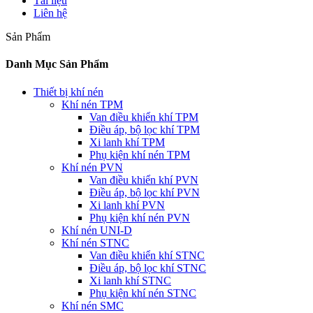
Tài liệu
Liên hệ
Sản Phẩm
Danh Mục Sản Phẩm
Thiết bị khí nén
Khí nén TPM
Van điều khiển khí TPM
Điều áp, bộ lọc khí TPM
Xi lanh khí TPM
Phụ kiện khí nén TPM
Khí nén PVN
Van điều khiển khí PVN
Điều áp, bộ lọc khí PVN
Xi lanh khí PVN
Phụ kiện khí nén PVN
Khí nén UNI-D
Khí nén STNC
Van điều khiển khí STNC
Điều áp, bộ lọc khí STNC
Xi lanh khí STNC
Phụ kiện khí nén STNC
Khí nén SMC