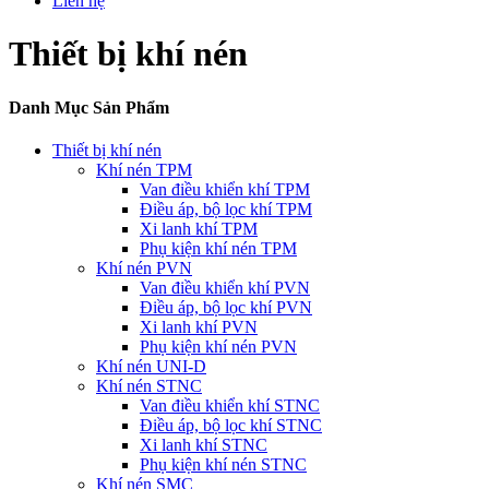
Liên hệ
Thiết bị khí nén
Danh Mục Sản Phẩm
Thiết bị khí nén
Khí nén TPM
Van điều khiển khí TPM
Điều áp, bộ lọc khí TPM
Xi lanh khí TPM
Phụ kiện khí nén TPM
Khí nén PVN
Van điều khiển khí PVN
Điều áp, bộ lọc khí PVN
Xi lanh khí PVN
Phụ kiện khí nén PVN
Khí nén UNI-D
Khí nén STNC
Van điều khiển khí STNC
Điều áp, bộ lọc khí STNC
Xi lanh khí STNC
Phụ kiện khí nén STNC
Khí nén SMC