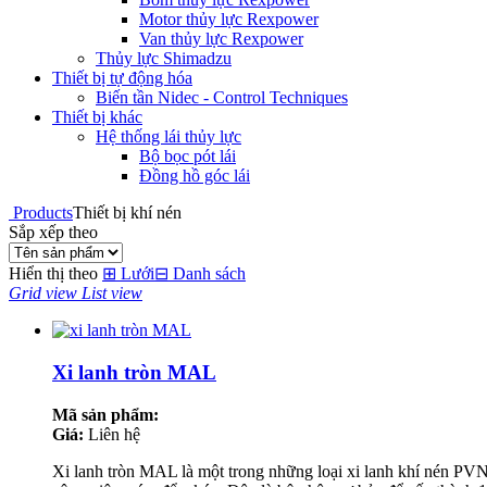
Motor thủy lực Rexpower
Van thủy lực Rexpower
Thủy lực Shimadzu
Thiết bị tự động hóa
Biến tần Nidec - Control Techniques
Thiết bị khác
Hệ thống lái thủy lực
Bộ bọc pót lái
Đồng hồ góc lái
Products
Thiết bị khí nén
Sắp xếp theo
Hiển thị theo
⊞
Lưới
⊟
Danh sách
Grid view
List view
Xi lanh tròn MAL
Mã sản phẩm:
Giá:
Liên hệ
Xi lanh tròn MAL là một trong những loại xi lanh khí nén PVN 