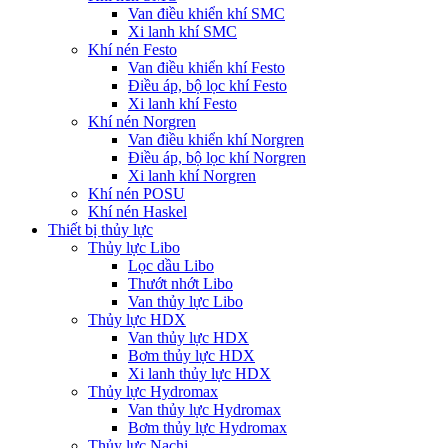
Van điều khiển khí SMC
Xi lanh khí SMC
Khí nén Festo
Van điều khiển khí Festo
Điều áp, bộ lọc khí Festo
Xi lanh khí Festo
Khí nén Norgren
Van điều khiển khí Norgren
Điều áp, bộ lọc khí Norgren
Xi lanh khí Norgren
Khí nén POSU
Khí nén Haskel
Thiết bị thủy lực
Thủy lực Libo
Lọc dầu Libo
Thướt nhớt Libo
Van thủy lực Libo
Thủy lực HDX
Van thủy lực HDX
Bơm thủy lực HDX
Xi lanh thủy lực HDX
Thủy lực Hydromax
Van thủy lực Hydromax
Bơm thủy lực Hydromax
Thủy lực Nachi