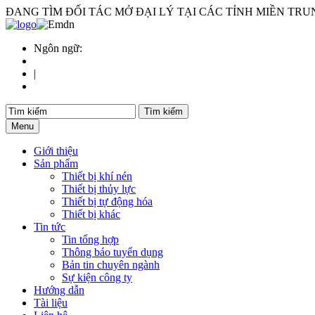
ĐANG TÌM ĐỐI TÁC MỞ ĐẠI LÝ TẠI CÁC TỈNH MIỀN TRUNG -
Ngôn ngữ:
|
Menu
Giới thiệu
Sản phẩm
Thiết bị khí nén
Thiết bị thủy lực
Thiết bị tự động hóa
Thiết bị khác
Tin tức
Tin tổng hợp
Thông báo tuyển dụng
Bản tin chuyên ngành
Sự kiện công ty
Hướng dẫn
Tài liệu