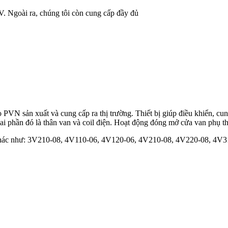
. Ngoài ra, chúng tôi còn cung cấp đầy đủ
PVN sản xuất và cung cấp ra thị trường. Thiết bị giúp điều khiển, cung
i phần đó là thân van và coil điện. Hoạt động đóng mở cửa van phụ thu
N khác như: 3V210-08, 4V110-06, 4V120-06, 4V210-08, 4V220-08, 