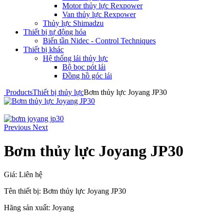
Motor thủy lực Rexpower
Van thủy lực Rexpower
Thủy lực Shimadzu
Thiết bị tự động hóa
Biến tần Nidec - Control Techniques
Thiết bị khác
Hệ thống lái thủy lực
Bộ bọc pót lái
Đồng hồ góc lái
Products
Thiết bị thủy lực
Bơm thủy lực Joyang JP30
Previous
Next
Bơm thủy lực Joyang JP30
Giá:
Liên hệ
Tên thiết bị: Bơm thủy lực Joyang JP30
Hãng sản xuất: Joyang