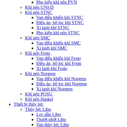
Phụ kiện khí nén PVN
Khí nén UNI-D
Khí nén STNC
Van điều khiển khí STNC
Điều áp, bộ lọc khí STNC
Xi lanh khí STNC
Phụ kiện khí nén STNC
Khí nén SMC
Van điều khiển khí SMC
Xi lanh khí SMC
Khí nén Festo
Van điều khiển khí Festo
Điều áp, bộ lọc khí Festo
Xi lanh khí Festo
Khí nén Norgren
Van điều khiển khí Norgren
Điều áp, bộ lọc khí Norgren
Xi lanh khí Norgren
Khí nén POSU
Khí nén Haskel
Thiết bị thủy lực
Thủy lực Libo
Lọc dầu Libo
Thướt nhớt Libo
Van thủy lực Libo