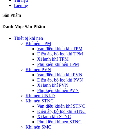
Tài liệu
Liên hệ
Sản Phẩm
Danh Mục Sản Phẩm
Thiết bị khí nén
Khí nén TPM
Van điều khiển khí TPM
Điều áp, bộ lọc khí TPM
Xi lanh khí TPM
Phụ kiện khí nén TPM
Khí nén PVN
Van điều khiển khí PVN
Điều áp, bộ lọc khí PVN
Xi lanh khí PVN
Phụ kiện khí nén PVN
Khí nén UNI-D
Khí nén STNC
Van điều khiển khí STNC
Điều áp, bộ lọc khí STNC
Xi lanh khí STNC
Phụ kiện khí nén STNC
Khí nén SMC