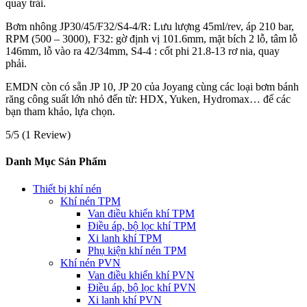
quay trái.
Bơm nhông JP30/45/F32/S4-4/R: Lưu lượng 45ml/rev, áp 210 bar,
RPM (500 – 3000), F32: gờ định vị 101.6mm, mặt bích 2 lỗ, tâm lỗ
146mm, lỗ vào ra 42/34mm, S4-4 : cốt phi 21.8-13 rơ nia, quay
phải.
EMDN còn có sẵn JP 10, JP 20 của Joyang cùng các loại bơm bánh
răng công suất lớn nhỏ đến từ: HDX, Yuken, Hydromax… để các
bạn tham khảo, lựa chọn.
5/5
(1 Review)
Danh Mục Sản Phẩm
Thiết bị khí nén
Khí nén TPM
Van điều khiển khí TPM
Điều áp, bộ lọc khí TPM
Xi lanh khí TPM
Phụ kiện khí nén TPM
Khí nén PVN
Van điều khiển khí PVN
Điều áp, bộ lọc khí PVN
Xi lanh khí PVN