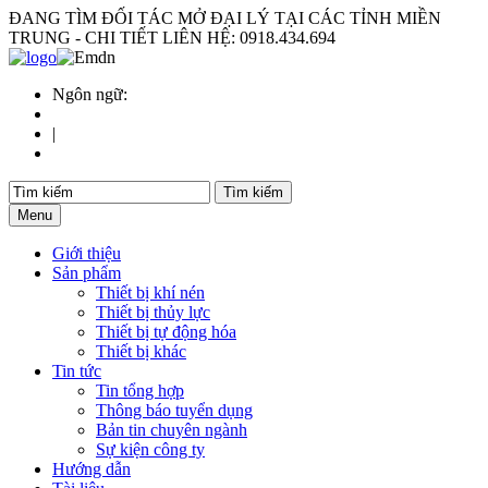
ĐANG TÌM ĐỐI TÁC MỞ ĐẠI LÝ TẠI CÁC TỈNH MIỀN
TRUNG - CHI TIẾT LIÊN HỆ: 0918.434.694
Ngôn ngữ:
|
Menu
Giới thiệu
Sản phẩm
Thiết bị khí nén
Thiết bị thủy lực
Thiết bị tự động hóa
Thiết bị khác
Tin tức
Tin tổng hợp
Thông báo tuyển dụng
Bản tin chuyên ngành
Sự kiện công ty
Hướng dẫn