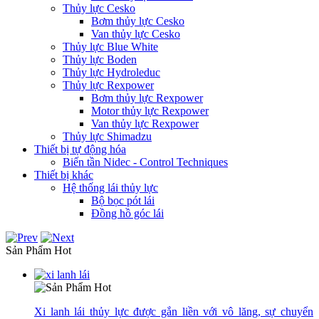
Thủy lực Cesko
Bơm thủy lực Cesko
Van thủy lực Cesko
Thủy lực Blue White
Thủy lực Boden
Thủy lực Hydroleduc
Thủy lực Rexpower
Bơm thủy lực Rexpower
Motor thủy lực Rexpower
Van thủy lực Rexpower
Thủy lực Shimadzu
Thiết bị tự động hóa
Biến tần Nidec - Control Techniques
Thiết bị khác
Hệ thống lái thủy lực
Bộ bọc pót lái
Đồng hồ góc lái
Sản Phẩm Hot
Xi lanh lái thủy lực được gắn liền với vô lăng, sự chuyển