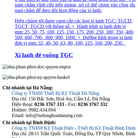
nam châm vĩnh cửu trên piston, nó có thể chạm vào công tắc
nam châm để theo dõi hoạt động của xi lanh.
Hiện chúng tôi đang cung cấp các loại xi lanh TGC: TGCD,
TGCT, TGCD với thông số: + Hành trình xi lanh đơn vị
mm: 25, 50, 75, 100, 125, 150, 175, 200, 250, 300, 350, 400,
500, 600, 700, 800, 900, 1000. + Đường kính trong xi lanh
đơn vị mm: 32, 40, 50, 63, 80, 100, 125, 160, 200, 250.
Xi lanh đế vuông TGC
Chi nhánh tại Đà Nẵng:
Công ty TNHH Thiết Bị Kỹ Thuật Đà Nẵng
Địa chỉ: 156 Bắc Sơn, Hoà An, Cẩm Lệ, Đà Nẵng
Điện thoại:
0236 3767 333
- Fax:
0236 3767 332
Hotline: 0982.434.694
Email: info@tudonghoadanang.com
Chi nhánh tại Bình Định:
Công ty TNHH Kỹ Thuật Điện - Thiết Bị Kỹ Thuật Bình Định
Địa chỉ: 28/11 Trần Quốc Toản, Đống Đa, TP Quy Nhơn, Bình