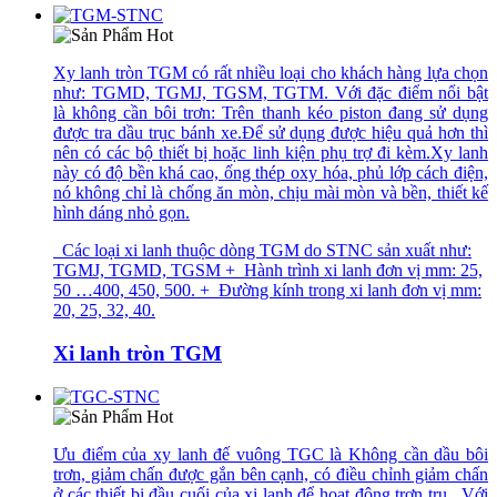
Xy lanh tròn TGM có rất nhiều loại cho khách hàng lựa chọn
như: TGMD, TGMJ, TGSM, TGTM. Với đặc điểm nổi bật
là không cần bôi trơn: Trên thanh kéo piston đang sử dụng
được tra dầu trục bánh xe.Để sử dụng được hiệu quả hơn thì
nên có các bộ thiết bị hoặc linh kiện phụ trợ đi kèm.Xy lanh
này có độ bền khá cao, ống thép oxy hóa, phủ lớp cách điện,
nó không chỉ là chống ăn mòn, chịu mài mòn và bền, thiết kế
hình dáng nhỏ gọn.
Các loại xi lanh thuộc dòng TGM do STNC sản xuất như:
TGMJ, TGMD, TGSM + Hành trình xi lanh đơn vị mm: 25,
50 …400, 450, 500. + Đường kính trong xi lanh đơn vị mm:
20, 25, 32, 40.
Xi lanh tròn TGM
Ưu điểm của xy lanh đế vuông TGC là Không cần dầu bôi
trơn, giảm chấn được gắn bên cạnh, có điều chỉnh giảm chấn
ở các thiết bị đầu cuối của xi lanh để hoạt động trơn tru. Với