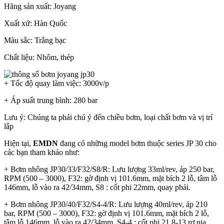
Hãng sản xuất: Joyang
Xuất xứ: Hàn Quốc
Màu sắc: Trắng bạc
Chất liệu: Nhôm, thép
+ Tốc độ quay làm việc: 3000v/p
+ Áp suất trung bình: 280 bar
Lưu ý: Chúng ta phải chú ý đến chiều bơm, loại chất bơm và vị trí
lắp
Hiện tại,
EMDN
đang có những model bơm thuộc series JP 30 cho
các bạn tham khảo như:
+ Bơm nhông JP30/33/F32/S8/R: Lưu lượng 33ml/rev, áp 250 bar,
RPM (500 – 3000), F32: gờ định vị 101.6mm, mặt bích 2 lỗ, tâm lỗ
146mm, lỗ vào ra 42/34mm, S8 : cốt phi 22mm, quay phải.
+ Bơm nhông JP30/40/F32/S4-4/R: Lưu lượng 40ml/rev, áp 210
bar, RPM (500 – 3000), F32: gờ định vị 101.6mm, mặt bích 2 lỗ,
tâm lỗ 146mm, lỗ vào ra 42/34mm, S4-4 : cốt phi 21.8-13 rơ nia,