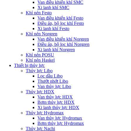
Van điều khiển khí SMC
Xi lanh khí SMC
Khí nén Festo
Van điều khiển khí Festo
Điều áp, bộ lọc khí Festo
Xi lanh khí Festo
Khí nén Norgren
Van điều khiển khí Norgren
Điều áp, bộ lọc khí Norgren
Xi lanh khí Norgren
Khí nén POSU
Khí nén Haskel
Thiết bị thủy lực
Thủy lực Libo
Lọc dầu Libo
Thướt nhớt Libo
Van thủy lực Libo
Thủy lực HDX
Van thủy lực HDX
Bơm thủy lực HDX
Xi lanh thủy lực HDX
Thủy lực Hydromax
Van thủy lực Hydromax
Bơm thủy lực Hydromax
Thủy lực Nachi