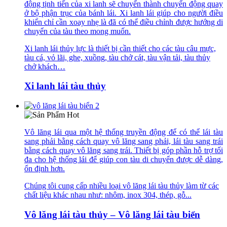
động tịnh tiến của xi lanh sẽ chuyển thành chuyển động quay
ở bộ phận trục của bánh lái. Xi lanh lái giúp cho người điều
khiển chỉ cần xoay nhẹ là đã có thể điều chỉnh được hướng di
chuyển của tàu theo mong muốn.
Xi lanh lái thủy lực là thiết bị cần thiết cho các tàu câu mực,
tàu cá, vỏ lãi, ghe, xuồng, tàu chở cát, tàu vận tải, tàu thủy
chở khách…
Xi lanh lái tàu thủy
Vô lăng lái qua một hệ thống truyền động để có thể lái tàu
sang phải bằng cách quay vô lăng sang phải, lái tàu sang trái
bằng cách quay vô lăng sang trái. Thiết bị góp phần hỗ trợ tối
đa cho hệ thống lái để giúp con tàu di chuyển được dễ dàng,
ổn định hơn.
Chúng tôi cung cấp nhiều loại vô lăng lái tàu thủy làm từ các
chất liệu khác nhau như: nhôm, inox 304, thép, gỗ...
Vô lăng lái tàu thủy – Vô lăng lái tàu biển