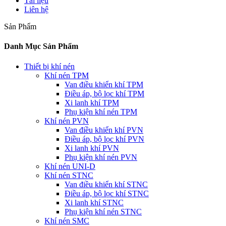
Tài liệu
Liên hệ
Sản Phẩm
Danh Mục Sản Phẩm
Thiết bị khí nén
Khí nén TPM
Van điều khiển khí TPM
Điều áp, bộ lọc khí TPM
Xi lanh khí TPM
Phụ kiện khí nén TPM
Khí nén PVN
Van điều khiển khí PVN
Điều áp, bộ lọc khí PVN
Xi lanh khí PVN
Phụ kiện khí nén PVN
Khí nén UNI-D
Khí nén STNC
Van điều khiển khí STNC
Điều áp, bộ lọc khí STNC
Xi lanh khí STNC
Phụ kiện khí nén STNC
Khí nén SMC