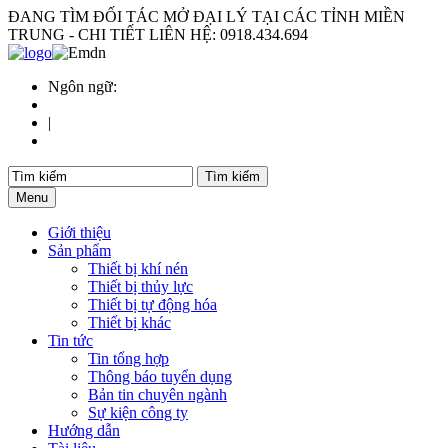
ĐANG TÌM ĐỐI TÁC MỞ ĐẠI LÝ TẠI CÁC TỈNH MIỀN
TRUNG - CHI TIẾT LIÊN HỆ: 0918.434.694
Ngôn ngữ:
|
Menu
Giới thiệu
Sản phẩm
Thiết bị khí nén
Thiết bị thủy lực
Thiết bị tự động hóa
Thiết bị khác
Tin tức
Tin tổng hợp
Thông báo tuyển dụng
Bản tin chuyên ngành
Sự kiện công ty
Hướng dẫn