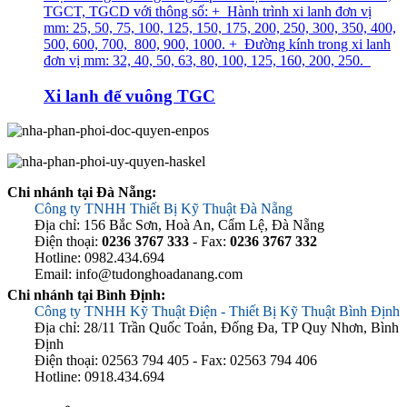
TGCT, TGCD với thông số: + Hành trình xi lanh đơn vị
mm: 25, 50, 75, 100, 125, 150, 175, 200, 250, 300, 350, 400,
500, 600, 700, 800, 900, 1000. + Đường kính trong xi lanh
đơn vị mm: 32, 40, 50, 63, 80, 100, 125, 160, 200, 250.
Xi lanh đế vuông TGC
Chi nhánh tại Đà Nẵng:
Công ty TNHH Thiết Bị Kỹ Thuật Đà Nẵng
Địa chỉ: 156 Bắc Sơn, Hoà An, Cẩm Lệ, Đà Nẵng
Điện thoại:
0236 3767 333
- Fax:
0236 3767 332
Hotline: 0982.434.694
Email: info@tudonghoadanang.com
Chi nhánh tại Bình Định:
Công ty TNHH Kỹ Thuật Điện - Thiết Bị Kỹ Thuật Bình Định
Địa chỉ: 28/11 Trần Quốc Toản, Đống Đa, TP Quy Nhơn, Bình
Định
Điện thoại: 02563 794 405 - Fax: 02563 794 406
Hotline: 0918.434.694