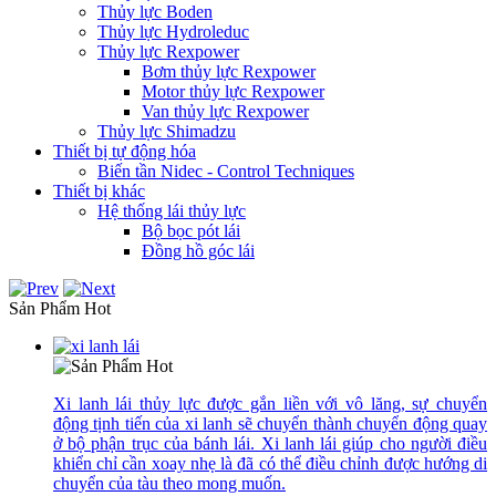
Thủy lực Boden
Thủy lực Hydroleduc
Thủy lực Rexpower
Bơm thủy lực Rexpower
Motor thủy lực Rexpower
Van thủy lực Rexpower
Thủy lực Shimadzu
Thiết bị tự động hóa
Biến tần Nidec - Control Techniques
Thiết bị khác
Hệ thống lái thủy lực
Bộ bọc pót lái
Đồng hồ góc lái
Sản Phẩm Hot
Xi lanh lái thủy lực được gắn liền với vô lăng, sự chuyển
động tịnh tiến của xi lanh sẽ chuyển thành chuyển động quay
ở bộ phận trục của bánh lái. Xi lanh lái giúp cho người điều
khiển chỉ cần xoay nhẹ là đã có thể điều chỉnh được hướng di
chuyển của tàu theo mong muốn.