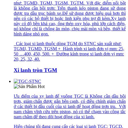
như: TGMD, TGMJ, TGSM, TGTM. Với đặc điểm nổi bật
là không cần bôi trơn: Trên thanh kéo piston đang sử dụng
được tra dầu trục bánh xe.Để sử dụng được hiệu quả hơn thì
nên có các bộ thiết bị hoặc linh kiện phụ trợ đi kèm.Xy lanh
này có độ bền khá cao, ống thép oxy hóa, phủ lớp cách điện,
nó không chỉ là chống ăn mòn, chịu mài mòn và bền, thiết kế
hình dáng nhỏ gọn.
Các loại xi lanh thuộc dòng TGM do STNC sản xuất như:
TGMJ, TGMD, TGSM + Hành trình xi lanh đơn vị mm: 25,
50 …400, 450, 500. + Đường kính trong xi lanh đơn vị mm:
20, 25, 32, 40.
Xi lanh tròn TGM
Ưu điểm của xy lanh đế vuông TGC là Không cần dầu bôi
trơn, giảm chấn được gắn bên cạnh, có điều chỉnh giảm chấn
ở các thiết bị đầu cuối của xi lanh để hoạt động trơn tru. Với
nam châm vĩnh cửu trên piston, nó có thể chạm vào công tắc
nam châm để theo dõi hoạt động của xi lanh.
Hiện chúng tôi đang cung cấp các loại xi lanh TGC: TGCD,