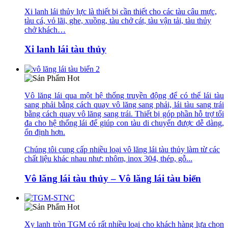
Xi lanh lái thủy lực là thiết bị cần thiết cho các tàu câu mực,
tàu cá, vỏ lãi, ghe, xuồng, tàu chở cát, tàu vận tải, tàu thủy
chở khách…
Xi lanh lái tàu thủy
Vô lăng lái qua một hệ thống truyền động để có thể lái tàu
sang phải bằng cách quay vô lăng sang phải, lái tàu sang trái
bằng cách quay vô lăng sang trái. Thiết bị góp phần hỗ trợ tối
đa cho hệ thống lái để giúp con tàu di chuyển được dễ dàng,
ổn định hơn.
Chúng tôi cung cấp nhiều loại vô lăng lái tàu thủy làm từ các
chất liệu khác nhau như: nhôm, inox 304, thép, gỗ...
Vô lăng lái tàu thủy – Vô lăng lái tàu biển
Xy lanh tròn TGM có rất nhiều loại cho khách hàng lựa chọn