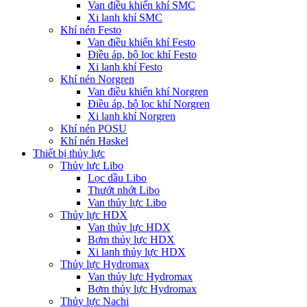
Van điều khiển khí SMC
Xi lanh khí SMC
Khí nén Festo
Van điều khiển khí Festo
Điều áp, bộ lọc khí Festo
Xi lanh khí Festo
Khí nén Norgren
Van điều khiển khí Norgren
Điều áp, bộ lọc khí Norgren
Xi lanh khí Norgren
Khí nén POSU
Khí nén Haskel
Thiết bị thủy lực
Thủy lực Libo
Lọc dầu Libo
Thướt nhớt Libo
Van thủy lực Libo
Thủy lực HDX
Van thủy lực HDX
Bơm thủy lực HDX
Xi lanh thủy lực HDX
Thủy lực Hydromax
Van thủy lực Hydromax
Bơm thủy lực Hydromax
Thủy lực Nachi