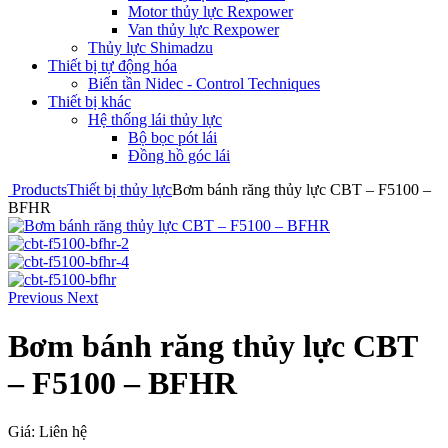
Motor thủy lực Rexpower
Van thủy lực Rexpower
Thủy lực Shimadzu
Thiết bị tự động hóa
Biến tần Nidec - Control Techniques
Thiết bị khác
Hệ thống lái thủy lực
Bộ bọc pót lái
Đồng hồ góc lái
Products
Thiết bị thủy lực
Bơm bánh răng thủy lực CBT – F5100 –
BFHR
Previous
Next
Bơm bánh răng thủy lực CBT
– F5100 – BFHR
Giá:
Liên hệ