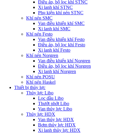
Điều áp, bộ lọc khí STNC
Xi lanh khí STNC
Phụ kiện khí nén STNC
Khí nén SMC
Van điều khiển khí SMC
Xi lanh khí SMC
Khí nén Festo
Van điều khiển khí Festo
Điều áp, bộ lọc khí Festo
Xi lanh khí Festo
Khí nén Norgren
Van điều khiển khí Norgren
Điều áp, bộ lọc khí Norgren
Xi lanh khí Norgren
Khí nén POSU
Khí nén Haskel
Thiết bị thủy lực
Thủy lực Libo
Lọc dầu Libo
Thướt nhớt Libo
Van thủy lực Libo
Thủy lực HDX
Van thủy lực HDX
Bơm thủy lực HDX
Xi lanh thủy lực HDX