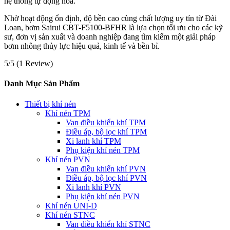
hệ thống tự động hóa.
Nhờ hoạt động ổn định, độ bền cao cùng chất lượng uy tín từ Đài
Loan, bơm Sairui CBT-F5100-BFHR là lựa chọn tối ưu cho các kỹ
sư, đơn vị sản xuất và doanh nghiệp đang tìm kiếm một giải pháp
bơm nhông thủy lực hiệu quả, kinh tế và bền bỉ.
5/5
(1 Review)
Danh Mục Sản Phẩm
Thiết bị khí nén
Khí nén TPM
Van điều khiển khí TPM
Điều áp, bộ lọc khí TPM
Xi lanh khí TPM
Phụ kiện khí nén TPM
Khí nén PVN
Van điều khiển khí PVN
Điều áp, bộ lọc khí PVN
Xi lanh khí PVN
Phụ kiện khí nén PVN
Khí nén UNI-D
Khí nén STNC
Van điều khiển khí STNC