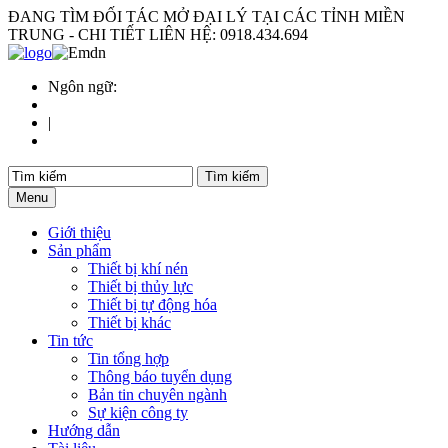
ĐANG TÌM ĐỐI TÁC MỞ ĐẠI LÝ TẠI CÁC TỈNH MIỀN
TRUNG - CHI TIẾT LIÊN HỆ: 0918.434.694
Ngôn ngữ:
|
Menu
Giới thiệu
Sản phẩm
Thiết bị khí nén
Thiết bị thủy lực
Thiết bị tự động hóa
Thiết bị khác
Tin tức
Tin tổng hợp
Thông báo tuyển dụng
Bản tin chuyên ngành
Sự kiện công ty
Hướng dẫn