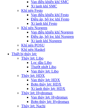
Van điều khiển khí SMC
Xi lanh khí SMC
Khí nén Festo
Van điều khiển khí Festo
Điều áp, bộ lọc khí Festo
Xi lanh khí Festo
Khí nén Norgren
Van điều khiển khí Norgren
Điều áp, bộ lọc khí Norgren
Xi lanh khí Norgren
Khí nén POSU
Khí nén Haskel
Thiết bị thủy lực
Thủy lực Libo
Lọc dầu Libo
Thướt nhớt Libo
Van thủy lực Libo
Thủy lực HDX
Van thủy lực HDX
Bơm thủy lực HDX
Xi lanh thủy lực HDX
Thủy lực Hydromax
Van thủy lực Hydromax
Bơm thủy lực Hydromax
Thủy lực Nachi