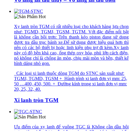
Xy lanh tròn TGM có rất nhiều loại cho khách hàng lựa chọn
như: TGMD, TGMJ, TGSM, TGTM. Với đặc điểm nổi bật
là không cần bôi trơn: Trên thanh kéo piston đang sử dụng
được tra dầu trục bánh xe.Để sử dụng được hiệu quả hơn thì
nên có các bộ thiết bị hoặc linh kiện phụ trợ đi kèm.Xy lanh
này có độ bền khá cao, ống thép oxy hóa, phủ lớp cách điện,
nó không chỉ là chống ăn mòn, chịu mài mòn và bền, thiết kế
hình dáng nhỏ gọn.
Các loại xi lanh thuộc dòng TGM do STNC sản xuất như:
TGMJ, TGMD, TGSM + Hành trình xi lanh đơn vị mm: 25,
50 …400, 450, 500. + Đường kính trong xi lanh đơn vị mm:
20, 25, 32, 40.
Xi lanh tròn TGM
Ưu điểm của xy lanh đế vuông TGC là Không cần dầu bôi