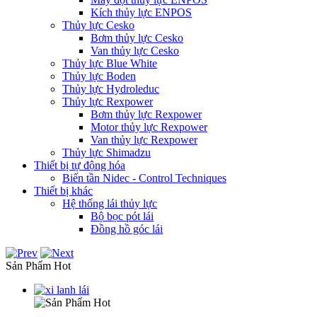
Kích thủy lực ENPOS
Thủy lực Cesko
Bơm thủy lực Cesko
Van thủy lực Cesko
Thủy lực Blue White
Thủy lực Boden
Thủy lực Hydroleduc
Thủy lực Rexpower
Bơm thủy lực Rexpower
Motor thủy lực Rexpower
Van thủy lực Rexpower
Thủy lực Shimadzu
Thiết bị tự động hóa
Biến tần Nidec - Control Techniques
Thiết bị khác
Hệ thống lái thủy lực
Bộ bọc pót lái
Đồng hồ góc lái
Sản Phẩm Hot