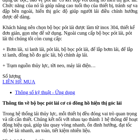
Chức năng của nó là giúp nâng cao tuổi thọ của thiết bị, tránh sự va
đập bên ngoài, hiển thị góc độ giúp người lái điều chỉnh hướng
được dễ dàng.
Khách hàng nên chọn bộ bọc pót lái được làm từ inox 304, thiết kế
đơn giản, gọn nhẹ để sử dụng. Ngoài cung cấp bộ bọc pót lái, pót
lái thì chúng tôi còn cung cấp:
+ Bơm lái, xi lanh lái, pót lái, bộ bọc pót lái, đế lắp bơm lái, đế lắp
xi lanh, đồng hồ đo góc lái, bộ chỉnh áp lái.
+ Trạm nguồn thủy lực, tời neo, máy lái điện…
Số lượng
LIÊN HỆ MUA
Thông số kỹ thuật - Ứng dụng
Thông tin về bộ bọc pót lái cơ có đồng hồ hiện thị góc lái
Trong hệ thống lái thủy lực, mỗi thiết bị đều đóng vai trò quan trọng
và rất cần thiết. Chúng kết nối với nhau tạo thành 1 hệ thống để hoạt
động hiệu quả, giúp tàu quay vòng nhanh, ổn đinh hướng, đạt tốc
độ bẻ lái nhanh, an toàn, tiết kiệm nhiên liệu.