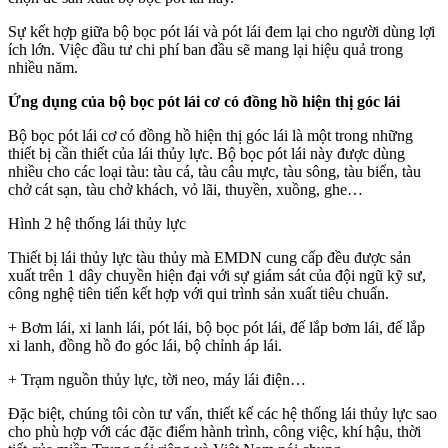
Sự kết hợp giữa bộ bọc pót lái và pót lái đem lại cho người dùng lợi
ích lớn. Việc đầu tư chi phí ban đầu sẽ mang lại hiệu quả trong
nhiều năm.
Ứng dụng của bộ bọc pót lái cơ có đồng hồ hiện thị góc lái
Bộ bọc pót lái cơ có đồng hồ hiện thị góc lái là một trong những
thiết bị cần thiết của lái thủy lực. Bộ bọc pót lái này được dùng
nhiều cho các loại tàu: tàu cá, tàu câu mực, tàu sông, tàu biển, tàu
chở cát sạn, tàu chở khách, vỏ lãi, thuyền, xuồng, ghe…
Hình 2 hệ thống lái thủy lực
Thiết bị lái thủy lực tàu thủy mà EMDN cung cấp đều được sản
xuất trên 1 dây chuyền hiện đại với sự giám sát của đội ngũ kỹ sư,
công nghệ tiên tiến kết hợp với qui trình sản xuất tiêu chuẩn.
+ Bơm lái, xi lanh lái, pót lái, bộ bọc pót lái, đế lắp bơm lái, đế lắp
xi lanh, đồng hồ đo góc lái, bộ chỉnh áp lái.
+ Trạm nguồn thủy lực, tời neo, máy lái điện…
Đặc biệt, chúng tôi còn tư vấn, thiết kế các hệ thống lái thủy lực sao
cho phù hợp với các đặc điểm hành trình, công việc, khí hậu, thời