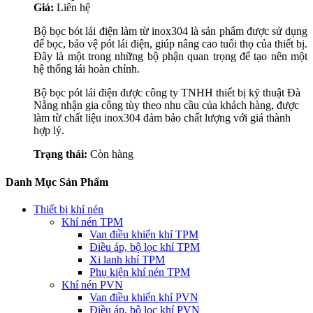
Giá:
Liên hệ
Bộ bọc bót lái điện làm từ inox304 là sản phẩm được sử dụng
để bọc, bảo vệ pót lái điện, giúp nâng cao tuổi thọ của thiết bị.
Đây là một trong những bộ phận quan trọng để tạo nên một
hệ thống lái hoàn chỉnh.
Bộ bọc pót lái điện được công ty TNHH thiết bị kỹ thuật Đà
Nẵng nhận gia công tùy theo nhu cầu của khách hàng, được
làm từ chất liệu inox304 đảm bảo chất lượng với giá thành
hợp lý.
Trạng thái:
Còn hàng
Danh Mục Sản Phẩm
Thiết bị khí nén
Khí nén TPM
Van điều khiển khí TPM
Điều áp, bộ lọc khí TPM
Xi lanh khí TPM
Phụ kiện khí nén TPM
Khí nén PVN
Van điều khiển khí PVN
Điều áp, bộ lọc khí PVN