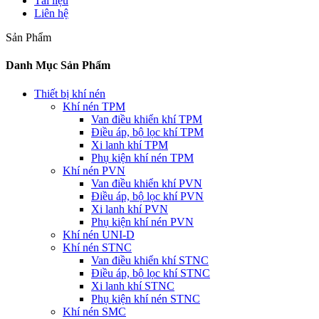
Tài liệu
Liên hệ
Sản Phẩm
Danh Mục Sản Phẩm
Thiết bị khí nén
Khí nén TPM
Van điều khiển khí TPM
Điều áp, bộ lọc khí TPM
Xi lanh khí TPM
Phụ kiện khí nén TPM
Khí nén PVN
Van điều khiển khí PVN
Điều áp, bộ lọc khí PVN
Xi lanh khí PVN
Phụ kiện khí nén PVN
Khí nén UNI-D
Khí nén STNC
Van điều khiển khí STNC
Điều áp, bộ lọc khí STNC
Xi lanh khí STNC
Phụ kiện khí nén STNC
Khí nén SMC