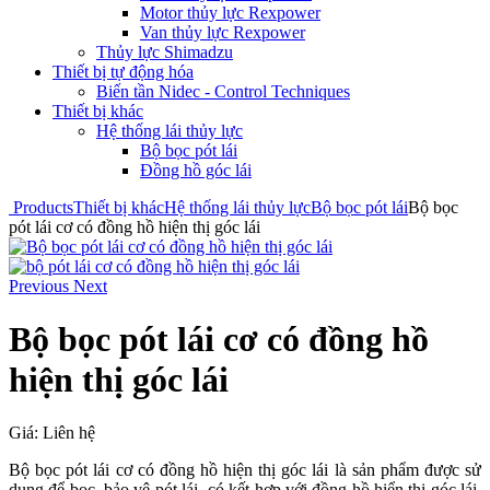
Motor thủy lực Rexpower
Van thủy lực Rexpower
Thủy lực Shimadzu
Thiết bị tự động hóa
Biến tần Nidec - Control Techniques
Thiết bị khác
Hệ thống lái thủy lực
Bộ bọc pót lái
Đồng hồ góc lái
Products
Thiết bị khác
Hệ thống lái thủy lực
Bộ bọc pót lái
Bộ bọc
pót lái cơ có đồng hồ hiện thị góc lái
Previous
Next
Bộ bọc pót lái cơ có đồng hồ
hiện thị góc lái
Giá:
Liên hệ
Bộ bọc pót lái cơ có đồng hồ hiện thị góc lái là sản phẩm được sử
dụng để bọc, bảo vệ pót lái có kết hợp với đồng hồ hiển thị góc lái.