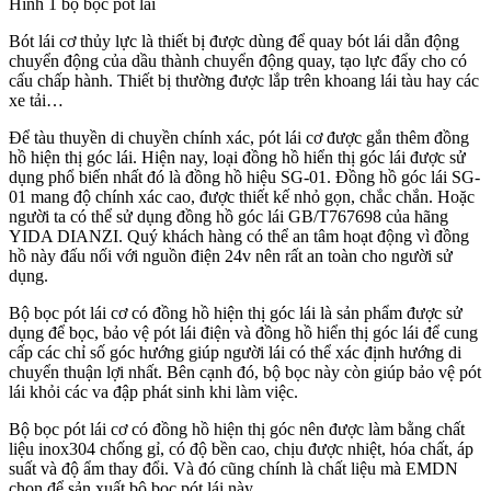
Hình 1 bộ bọc pót lái
Bót lái cơ thủy lực là thiết bị được dùng để quay bót lái dẫn động
chuyển động của dầu thành chuyển động quay, tạo lực đẩy cho có
cấu chấp hành. Thiết bị thường được lắp trên khoang lái tàu hay các
xe tải…
Để tàu thuyền di chuyền chính xác, pót lái cơ được gắn thêm đồng
hồ hiện thị góc lái. Hiện nay, loại đồng hồ hiển thị góc lái được sử
dụng phổ biến nhất đó là đồng hồ hiệu SG-01. Đồng hồ góc lái SG-
01 mang độ chính xác cao, được thiết kế nhỏ gọn, chắc chắn. Hoặc
người ta có thể sử dụng đồng hồ góc lái GB/T767698 của hãng
YIDA DIANZI. Quý khách hàng có thể an tâm hoạt động vì đồng
hồ này đấu nối với nguồn điện 24v nên rất an toàn cho người sử
dụng.
Bộ bọc pót lái cơ có đồng hồ hiện thị góc lái là sản phẩm được sử
dụng để bọc, bảo vệ pót lái điện và đồng hồ hiển thị góc lái để cung
cấp các chỉ số góc hướng giúp người lái có thể xác định hướng di
chuyển thuận lợi nhất. Bên cạnh đó, bộ bọc này còn giúp bảo vệ pót
lái khỏi các va đập phát sinh khi làm việc.
Bộ bọc pót lái cơ có đồng hồ hiện thị góc nên được làm bằng chất
liệu inox304 chống gỉ, có độ bền cao, chịu được nhiệt, hóa chất, áp
suất và độ ẩm thay đổi. Và đó cũng chính là chất liệu mà EMDN
chọn để sản xuất bộ bọc pót lái này.