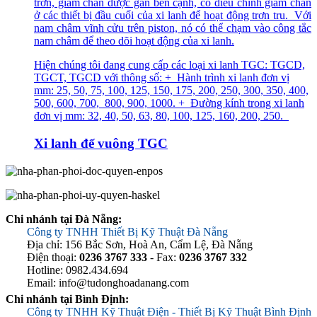
trơn, giảm chấn được gắn bên cạnh, có điều chỉnh giảm chấn
ở các thiết bị đầu cuối của xi lanh để hoạt động trơn tru. Với
nam châm vĩnh cửu trên piston, nó có thể chạm vào công tắc
nam châm để theo dõi hoạt động của xi lanh.
Hiện chúng tôi đang cung cấp các loại xi lanh TGC: TGCD,
TGCT, TGCD với thông số: + Hành trình xi lanh đơn vị
mm: 25, 50, 75, 100, 125, 150, 175, 200, 250, 300, 350, 400,
500, 600, 700, 800, 900, 1000. + Đường kính trong xi lanh
đơn vị mm: 32, 40, 50, 63, 80, 100, 125, 160, 200, 250.
Xi lanh đế vuông TGC
Chi nhánh tại Đà Nẵng:
Công ty TNHH Thiết Bị Kỹ Thuật Đà Nẵng
Địa chỉ: 156 Bắc Sơn, Hoà An, Cẩm Lệ, Đà Nẵng
Điện thoại:
0236 3767 333
- Fax:
0236 3767 332
Hotline: 0982.434.694
Email: info@tudonghoadanang.com
Chi nhánh tại Bình Định:
Công ty TNHH Kỹ Thuật Điện - Thiết Bị Kỹ Thuật Bình Định