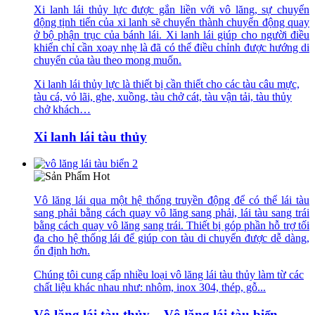
Xi lanh lái thủy lực được gắn liền với vô lăng, sự chuyển
động tịnh tiến của xi lanh sẽ chuyển thành chuyển động quay
ở bộ phận trục của bánh lái. Xi lanh lái giúp cho người điều
khiển chỉ cần xoay nhẹ là đã có thể điều chỉnh được hướng di
chuyển của tàu theo mong muốn.
Xi lanh lái thủy lực là thiết bị cần thiết cho các tàu câu mực,
tàu cá, vỏ lãi, ghe, xuồng, tàu chở cát, tàu vận tải, tàu thủy
chở khách…
Xi lanh lái tàu thủy
Vô lăng lái qua một hệ thống truyền động để có thể lái tàu
sang phải bằng cách quay vô lăng sang phải, lái tàu sang trái
bằng cách quay vô lăng sang trái. Thiết bị góp phần hỗ trợ tối
đa cho hệ thống lái để giúp con tàu di chuyển được dễ dàng,
ổn định hơn.
Chúng tôi cung cấp nhiều loại vô lăng lái tàu thủy làm từ các
chất liệu khác nhau như: nhôm, inox 304, thép, gỗ...
Vô lăng lái tàu thủy – Vô lăng lái tàu biển