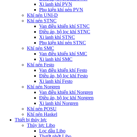
Xi lanh khí PVN
Phụ kiện khí nén PVN
Khí nén UNI-D
Khí nén STNC
Van điều khiển khí STNC
Điều áp, bộ lọc khí STNC
Xi lanh khí STNC
Phụ kiện khí nén STNC
Khí nén SMC
Van điều khiển khí SMC
Xi lanh khí SMC
Khí nén Festo
Van điều khiển khí Festo
Điều áp, bộ lọc khí Festo
Xi lanh khí Festo
Khí nén Norgren
Van điều khiển khí Norgren
Điều áp, bộ lọc khí Norgren
Xi lanh khí Norgren
Khí nén POSU
Khí nén Haskel
Thiết bị thủy lực
Thủy lực Libo
Lọc dầu Libo
Thướt nhớt Libo