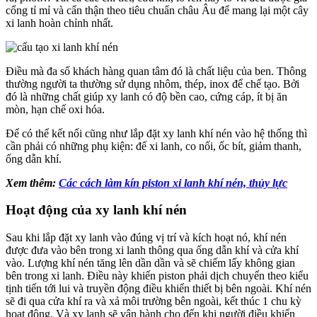
cổng tỉ mỉ và cẩn thận theo tiêu chuẩn châu Âu để mang lại một cây
xi lanh hoàn chỉnh nhất.
Điều mà đa số khách hàng quan tâm đó là chất liệu của ben. Thông
thường người ta thường sử dụng nhôm, thép, inox để chế tạo. Bởi
đó là những chất giúp xy lanh có độ bền cao, cứng cáp, ít bị ăn
mòn, hạn chế oxi hóa.
Để có thể kết nối cũng như lắp đặt xy lanh khí nén vào hệ thống thì
cần phải có những phụ kiện: đế xi lanh, co nối, ốc bít, giảm thanh,
ống dẫn khí.
Xem thêm:
Các cách làm kín piston xi lanh khí nén, thủy lực
Hoạt động của xy lanh khí nén
Sau khi lắp đặt xy lanh vào đúng vị trí và kích hoạt nó, khí nén
được đưa vào bên trong xi lanh thông qua ống dẫn khí và cửa khí
vào. Lượng khí nén tăng lên dần dần và sẽ chiếm lấy không gian
bên trong xi lanh. Điều này khiến piston phải dịch chuyển theo kiểu
tịnh tiến tới lui và truyền động điều khiển thiết bị bên ngoài. Khí nén
sẽ đi qua cửa khí ra và xả môi trường bên ngoài, kết thúc 1 chu kỳ
hoạt động. Và xy lanh sẽ vận hành cho đến khi người điều khiển