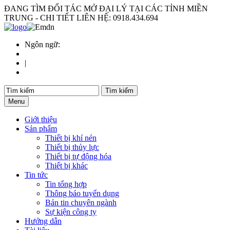
ĐANG TÌM ĐỐI TÁC MỞ ĐẠI LÝ TẠI CÁC TỈNH MIỀN
TRUNG - CHI TIẾT LIÊN HỆ: 0918.434.694
Ngôn ngữ:
|
Menu
Giới thiệu
Sản phẩm
Thiết bị khí nén
Thiết bị thủy lực
Thiết bị tự động hóa
Thiết bị khác
Tin tức
Tin tổng hợp
Thông báo tuyển dụng
Bản tin chuyên ngành
Sự kiện công ty
Hướng dẫn