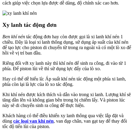
cách giúp việc chọn lựa được dễ dàng, độ chính xác cao hơn.
Xy lanh tác động đơn
Ben khí nén
tác động đơn hay còn được gọi là xi lanh khí nén 1
chiều. Đây là loại xi lanh thông dụng, sử dụng áp suất của khí nén
để tạo lực cho piston di chuyển từ trong ra ngoài và có một lò xo để
hồi về vị trí ban đầu.
Riêng đối với xy lanh này thì khí nén để sinh ra công, đi vào từ 1
phía. Để piston lùi về thì sử dụng lực đẩy của lò xo.
Hay có thể dễ hiểu là: Áp suất khí nén tác động một phía xi lanh,
phía còn lại là lực của lò xo tác động.
Khi khí nén được kích thích và dẫn vào trong xi lanh. Lượng khí sẽ
tăng dần lên và không gian bên trong bị chiếm lấy. Và piston lúc
này sẽ di chuyển sinh ra công để thực hiện.
Khách hàng có thể điều khiển xy lanh thông qua việc lắp đặt và
dùng
các loại van khí nén
, van đạp chân, van gạt tay để thay đổi
tốc độ tiến lùi của piston.