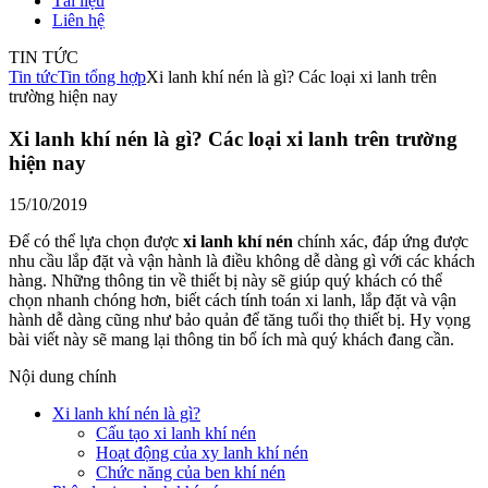
Tài liệu
Liên hệ
TIN TỨC
Tin tức
Tin tổng hợp
Xi lanh khí nén là gì? Các loại xi lanh trên
trường hiện nay
Xi lanh khí nén là gì? Các loại xi lanh trên trường
hiện nay
15/10/2019
Để có thể lựa chọn được
xi lanh khí nén
chính xác, đáp ứng được
nhu cầu lắp đặt và vận hành là điều không dễ dàng gì với các khách
hàng. Những thông tin về thiết bị này sẽ giúp quý khách có thể
chọn nhanh chóng hơn, biết cách tính toán xi lanh, lắp đặt và vận
hành dễ dàng cũng như bảo quản để tăng tuổi thọ thiết bị. Hy vọng
bài viết này sẽ mang lại thông tin bổ ích mà quý khách đang cần.
Nội dung chính
Xi lanh khí nén là gì?
Cấu tạo xi lanh khí nén
Hoạt động của xy lanh khí nén
Chức năng của ben khí nén