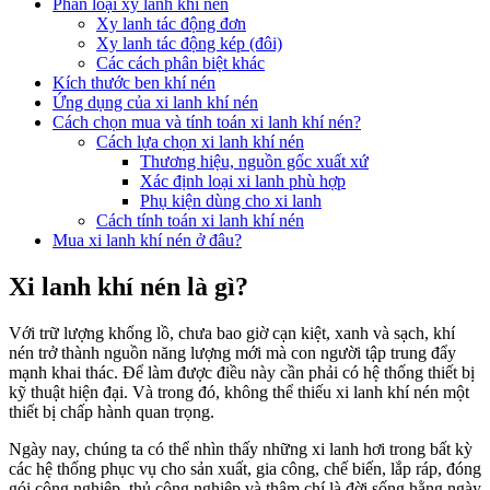
Phân loại xy lanh khí nén
Xy lanh tác động đơn
Xy lanh tác động kép (đôi)
Các cách phân biệt khác
Kích thước ben khí nén
Ứng dụng của xi lanh khí nén
Cách chọn mua và tính toán xi lanh khí nén?
Cách lựa chọn xi lanh khí nén
Thương hiệu, nguồn gốc xuất xứ
Xác định loại xi lanh phù hợp
Phụ kiện dùng cho xi lanh
Cách tính toán xi lanh khí nén
Mua xi lanh khí nén ở đâu?
Xi lanh khí nén là gì?
Với trữ lượng khổng lồ, chưa bao giờ cạn kiệt, xanh và sạch, khí
nén trở thành nguồn năng lượng mới mà con người tập trung đẩy
mạnh khai thác. Để làm được điều này cần phải có hệ thống thiết bị
kỹ thuật hiện đại. Và trong đó, không thể thiếu xi lanh khí nén một
thiết bị chấp hành quan trọng.
Ngày nay, chúng ta có thể nhìn thấy những xi lanh hơi trong bất kỳ
các hệ thống phục vụ cho sản xuất, gia công, chế biến, lắp ráp, đóng
gói công nghiệp, thủ công nghiệp và thậm chí là đời sống hằng ngày