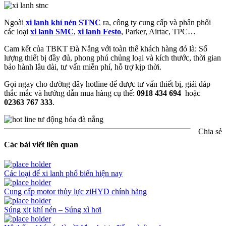
Ngoài
xi lanh khí nén STNC
ra, công ty cung cấp và phân phối
các loại
xi lanh SMC
,
xi lanh Festo
, Parker, Airtac, TPC…
Cam kết của TBKT Đà Nẵng với toàn thể khách hàng đó là: Số
lượng thiết bị đầy đủ, phong phú chủng loại và kích thước, thời gian
bảo hành lâu dài, tư vấn miễn phí, hỗ trợ kịp thời.
Gọi ngay cho đường dây hotline để được tư vấn thiết bị, giải đáp
thắc mắc và hướng dẫn mua hàng cụ thể:
0918 434 694
hoặc
02363 767 333
.
Chia sẻ
Các bài viết liên quan
Các loại đế xi lanh phổ biến hiện nay
Cung cấp motor thủy lực ziHYD chính hãng
Súng xịt khí nén – Súng xì hơi