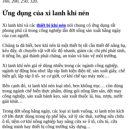
160, 200, 250, 320.
Ứng dụng của xi lanh khí nén
Xi lanh khí và các
thiết bị khí nén
nói chung có ứng dụng rất
phong phú cả trong công nghiệp lẫn đời sống sản xuất hằng ngày
của con người.
Chúng ta đã biết, ben khí nén là một thiết bị rất cần thiết để nâng hạ,
kéo đẩy, di chuyển vật với tốc độ nhanh, giảm các chi phí phát sinh,
ít tiếng ồn, giá thành phải chăng, an toàn và bảo vệ môi trường.
Xi lanh khí nén giá rẻ dùng nhiều trong các ngành công nghiệp,
ngành tự động hóa như: lắp ráp linh kiện điện tử, sản xuất giấy, chế
biến gỗ, lắp ráp ô tô- xe cơ giới, cơ khí chế tạo máy móc…
Bên cạnh đó, xi lanh khí nén loại nhỏ, ben không trục… còn dùng
trong ngành chế biến thực phẩm, đóng gói nông lâm sản, dệt may
công nghiệp, sản xuất bánh kẹo, sản xuất thuốc lá, bia, rượu, nước
giải khát…
Trong đời sống hằng ngày, các loại xi lanh vuông, xi lanh tròn kích
cỡ lớn được dùng trong ép phế liệu, xử lý rác thải, xưởng sửa chữa
ô tô, tiệm cơ khí nông nghiệp hay nâng cửa xe ô tô, cửa tủ, cửa
thông minh hay thiết bị công trường xây dựng…