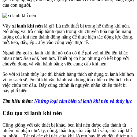
của con người.
Vậy
xi lanh khí nén
là gì? Là một thiết bị trong hệ thống khí nén.
Nó đóng vai trò chấp hành quan trọng khi chuyển hóa nguồn năng
lượng của khí nén thành động năng để thực hiện tác động lực đóng,
mở, kéo, đẩy, ép…tùy vào công việc thực tế.
Ngoài tên gọi xi lanh khí thì nó còn có thể gọi với nhiều tên khác
nhau như:
Ben khí
, ben hơi. Thiết bị cơ học nhưng có kết hợp với
chuyển động và vận hành bằng việc cung cấp khí nén.
So với xi lanh thủy lực thì khách hàng thích sử dụng xi lanh khí hơn
vì nó sạch sẽ, êm ái khi vận hành và không tốn nhiều diện tích cho
việc chứa trữ dầu. Đây cũng chính là nguyên nhân khiến thiết bị
này phổ biến.
Tìm hiểu thêm:
Những loại cảm biến xi lanh khí nén và thủy lực
Cấu tạo xi lanh khí nén
Cũng giống với các thiết bị khác, ben khí nén được cấu thành từ
nhiều bộ phận như: ty, nòng, thân trụ, cửa cấp khí vào, cửa cấp khí
ra, phớt… Tất cả các chi tiết, cửa khí, lỗ ren hay lỗ vít đều được gia